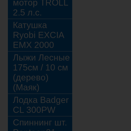
мотор TROLL
2.5 л.с.
Катушка
Ryobi EXCIA
EMX 2000
Лыжи Лесные
175см / 10 см
(дерево)
(Маяк)
Лодка Badger
CL 300PW
Спиннинг шт.