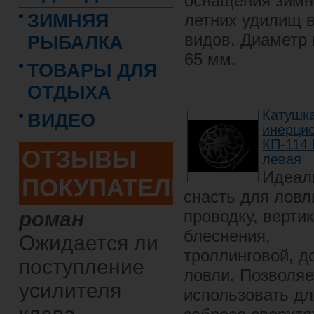
оснащения зимн
ЗИМНЯЯ
летних удилищ 
видов. Диаметр
РЫБАЛКА
65 мм.
ТОВАРЫ ДЛЯ
ОТДЫХА
Катушк
ВИДЕО
инерци
КП-114
ОТЗЫВЫ
левая
Идеал
ПОКУПАТЕЛЕЙ
снасть для ловл
проводку, верти
роман
блеснения,
Ожидается ли
троллинговой, д
поступление
ловли. Позволяе
усилителя
использовать дл