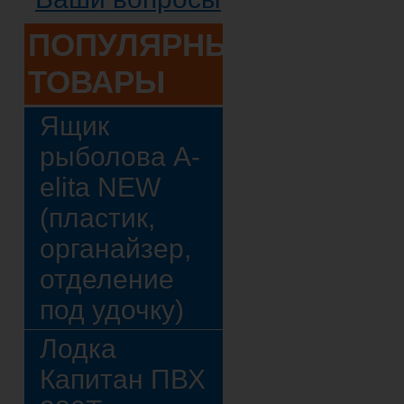
ПОПУЛЯРНЫЕ
ТОВАРЫ
Ящик
рыболова A-
elita NEW
(пластик,
органайзер,
отделение
под удочку)
Лодка
Капитан ПВХ