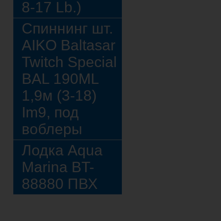
8-17 Lb.)
Спиннинг шт.
AIKO Baltasar
Twitch Special
BAL 190ML
1,9м (3-18)
Im9, под
воблеры
Лодка Aqua
Marina BT-
88880 ПВХ