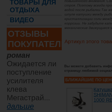
ТОВАРЫ ДЛЯ
повышенного внимания. Со
строя. Поэтому всегда пр
ОТДЫХА
водой после рыбалки.Так ж
шпуле катушки между рыб
ВИДЕО
кристаллизации соли межд
коррозии. Не забудьте ка
механические движущиеся 
ОТЗЫВЫ
Артикул этого тов
ПОКУПАТЕЛЕЙ
роман
Ожидается ли
Вы можете добавить инфо
поступление
страницу любимой социал
усилителя
БЛИЖАЙШИЕ ПО ЦЕН
клева
Катушк
SHIMANO
Мегастрай...
1000 R
дальше