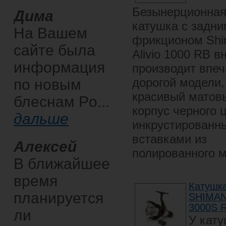
Безынерционна
Дима
катушка с задни
На Вашем
фрикционом Sh
сайте была
Alivio 1000 RB 
информация
производит впеч
дорогой модели,
по новым
красивый матов
блеснам Po...
корпус черного ц
дальше
инкрустированн
вставками из
Алексей
полированного м
В ближайшее
время
Катушк
планируется
SHIMANO
3000S 
ли
У кат