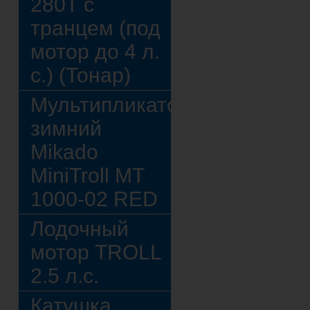
280Т с
транцем (под
мотор до 4 л.
с.) (Тонар)
Мультипликатор
зимний
Mikado
MiniTroll MT
1000-02 RED
Лодочный
мотор TROLL
2.5 л.с.
Катушка