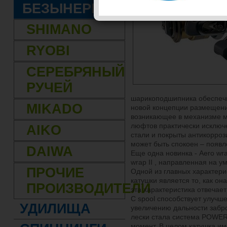
БЕЗЫНЕРЦИОННЫЕ
SHIMANO
RYOBI
СЕРЕБРЯНЫЙ
РУЧЕЙ
шарикоподшипника обеспечи
MIKADO
новой концепции размещения 
возникающее в механизме м
люфтов практически исключ
AIKO
стали и покрыты антикорро
может быть спокоен – появ
DAIWA
Еще одна новинка - Aero wra
wrap II , направленная на 
ПРОЧИЕ
Одной из главных характери
катушки является то, как он
ПРОИЗВОДИТЕЛИ
эта характеристика отвечае
C spool способствует улучше
УДИЛИЩА
увеличению дальности забр
лески стала система POWE
момент. В целом катушка им