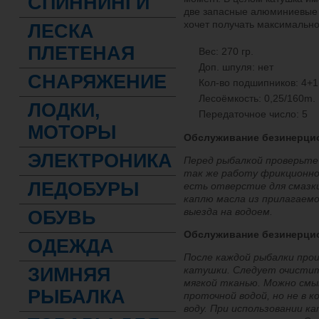
СПИННИНГИ
две запасные алюминиевые 
хочет получать максимально
ЛЕСКА
ПЛЕТЕНАЯ
Вес: 270 гр.
Доп. шпуля: нет
СНАРЯЖЕНИЕ
Кол-во подшипников: 4+1
Лесоёмкость: 0,25/160m.
ЛОДКИ,
Передаточное число: 5
МОТОРЫ
Обслуживание безинерцио
ЭЛЕКТРОНИКА
Перед рыбалкой проверьте
так же работу фрикционно
ЛЕДОБУРЫ
есть отверстие для смазки
каплю масла из прилагаемо
выезда на водоем.
ОБУВЬ
Обслуживание безинерцио
ОДЕЖДА
После каждой рыбалки про
ЗИМНЯЯ
катушки. Следует очистит
мягкой тканью. Можно смы
РЫБАЛКА
проточной водой, но не в 
воду. При использовании к