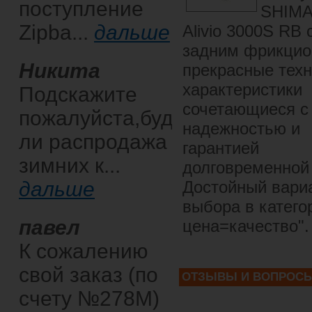
поступление
SHIM
Zipba...
дальше
Alivio 3000S RB 
задним фрикцио
Никита
прекрасные тех
характеристики
Подскажите
сочетающиеся с
пожалуйста,будет
надежностью и
ли распродажа
гарантией
зимних к...
долговременной
дальше
Достойный вари
выбора в катего
павел
цена=качество".
К сожалению
свой заказ (по
ОТЗЫВЫ И ВОПРОС
счету №278М)