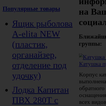
инфор
Популярные товары
на Ва
социал
Ящик рыболова
A-elita NEW
Ближайши
(пластик,
группы:
органайзер,
отделение под
Катушка п
удочку)
Корпус ка
выполнена
Лодка Капитан
обратного
оснащения
ПВХ 280Т с
всех видо