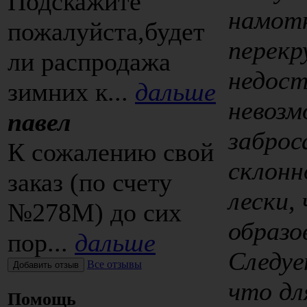
Подскажите
намотк
пожалуйста,будет
перекр
ли распродажа
недост
зимних к...
дальше
невозм
павел
заброс
К сожалению свой
склонн
заказ (по счету
лески,
№278М) до сих
образо
пор...
дальше
Следу
Все отзывы
что дл
Помощь