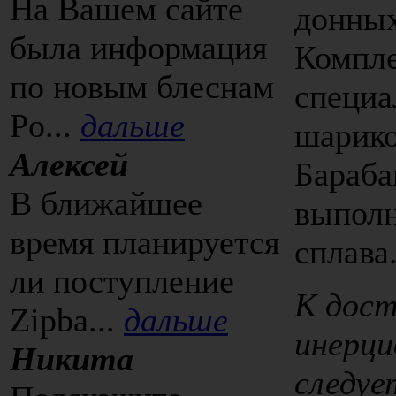
На Вашем сайте
донных
была информация
Компле
по новым блеснам
специ
Po...
дальше
шарик
Алексей
Бараба
В ближайшее
выполн
время планируется
сплава
ли поступление
К дос
Zipba...
дальше
инерц
Никита
следуе