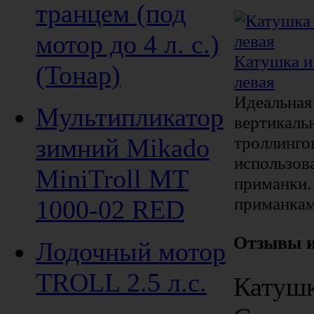
транцем (под
мотор до 4 л. с.)
Катушка и
(Тонар)
левая
Идеальная 
Мультипликатор
вертикаль
троллинго
зимний Mikado
использов
MiniTroll MT
приманки.
приманкам
1000-02 RED
Отзывы и
Лодочный мотор
TROLL 2.5 л.с.
Катушк