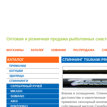
Оптовая и розничная продажа рыболовных снаст
МАГАЗИНЫ
КАТАЛОГ
НОВИНКИ
РАСПРОДАЖА
СЛ
КАТАЛОГ
СПИННИНГ TSUNAMI PROFE
ПРИМАНКИ
КАТУШКИ
УДИЛИЩА
СПИННИНГИ
СЕРЕБРЯНЫЙ РУЧЕЙ
MIKADO
бланка и оснащению. Спинни
SHIMANO
достоинства и накопленные 
AIKO
применен сенсорный коничес
собственной методе Серебря
PONTOON21