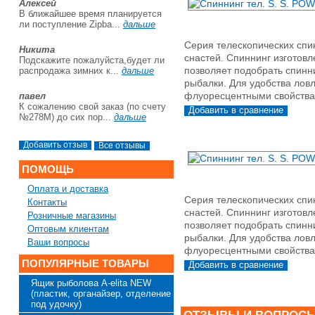
Алексей
В ближайшее время планируется
ли поступление Zipba...
дальше
Серия телескопических спи
Никита
снастей. Спиннинг изготов
Подскажите пожалуйста,будет ли
позволяет подобрать спинни
распродажа зимних к...
дальше
рыбалки. Для удобства лов
флуоресцентными свойства
павел
К сожалению свой заказ (по счету
№278М) до сих пор...
дальше
Все отзывы
ПОМОЩЬ
Оплата и доставка
Серия телескопических спи
Контакты
снастей. Спиннинг изготов
Розничные магазины
позволяет подобрать спинни
Оптовым клиентам
рыбалки. Для удобства лов
Ваши вопросы
флуоресцентными свойства
ПОПУЛЯРНЫЕ ТОВАРЫ
Ящик рыболова A-elita NEW
(пластик, органайзер, отделение
под удочку)