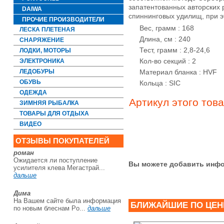
запатентованных авторских р
DAIWA
спиннинговых удилищ, при э
ПРОЧИЕ ПРОИЗВОДИТЕЛИ
Вес, грамм : 168
ЛЕСКА ПЛЕТЕНАЯ
Длина, см : 240
СНАРЯЖЕНИЕ
Тест, грамм : 2,8-24,6
ЛОДКИ, МОТОРЫ
Кол-во секций : 2
ЭЛЕКТРОНИКА
Материал бланка : HVF
ЛЕДОБУРЫ
ОБУВЬ
Кольца : SIC
ОДЕЖДА
Артикул этого тов
ЗИМНЯЯ РЫБАЛКА
ТОВАРЫ ДЛЯ ОТДЫХА
ВИДЕО
ОТЗЫВЫ ПОКУПАТЕЛЕЙ
роман
Ожидается ли поступление
Вы можете добавить инфо
усилителя клева Мегастрай...
дальше
Дима
На Вашем сайте была информация
БЛИЖАЙШИЕ ПО ЦЕН
по новым блеснам Po...
дальше