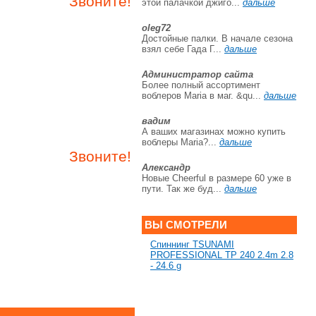
Звоните!
этой палачкой джиго...
дальше
oleg72
Достойные палки. В начале сезона
взял себе Гада Г...
дальше
Администратор сайта
Более полный ассортимент
воблеров Maria в маг. &qu...
дальше
вадим
А ваших магазинах можно купить
воблеры Maria?...
дальше
Звоните!
Александр
Новые Cheerful в размере 60 уже в
пути. Так же буд...
дальше
ВЫ СМОТРЕЛИ
Спиннинг TSUNAMI
PROFESSIONAL TP 240 2.4m 2.8
- 24.6 g