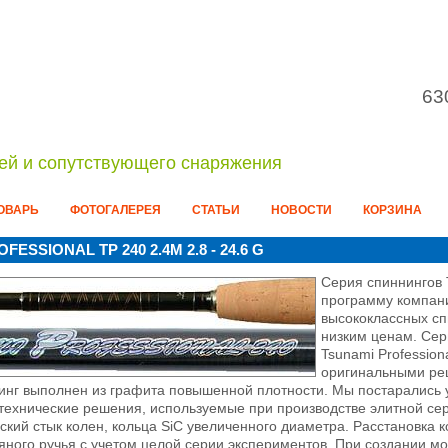
63
ей и сопутствующего снаряжения
ОВАРЬ
ФОТОГАЛЕРЕЯ
СТАТЬИ
НОВОСТИ
КОРЗИНА
SSIONAL TP 240 2.4M 2.8 - 24.6 G
Серия спиннингов 
программу компан
высококлассных с
низким ценам. Сер
Tsunami Profession
оригинальными ре
нг выполнен из графита повышенной плотности. Мы постарались уч
технические решения, используемые при производстве элитной се
кий стык колен, кольца SiC увеличенного диаметра. Расстановка 
ного ручья с учетом целой серии экспериментов. При создании 