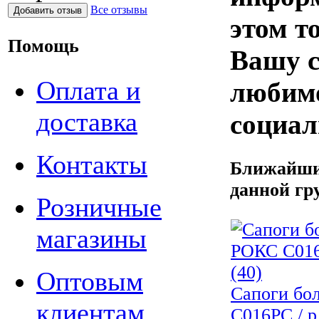
Все отзывы
этом т
Помощь
Вашу 
Оплата и
любим
доставка
социал
Контакты
Ближайшие
данной гр
Розничные
магазины
Оптовым
Сапоги бо
клиентам
С016РС / р.