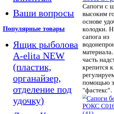
Сапоги с 
Ваши вопросы
высоким г
основе уд
Популярные товары
колодки. Н
сапога из
Ящик рыболова
водонепро
материала.
A-elita NEW
часть надс
(пластик,
крепится 
регулируе
органайзер,
помощью з
отделение под
"фастекс".
удочку)