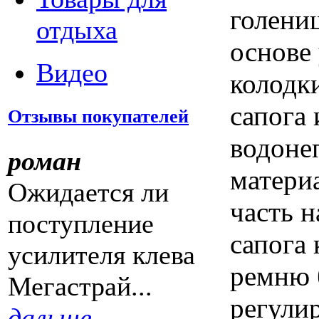
голени
отдыха
основе
Видео
колодк
сапога 
Отзывы покупателей
водоне
роман
матери
Ожидается ли
часть н
поступление
сапога 
усилителя клева
ремню
Мегастрай...
регули
дальше