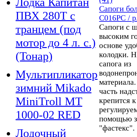
Лодка Капитан
Сапоги бо
ПВХ 280Т с
С016РС / р.
транцем (под
Сапоги с 
высоким г
мотор до 4 л. с.)
основе уд
(Тонар)
колодки. Н
сапога из
Мультипликатор
водонепро
материала.
зимний Mikado
часть надс
MiniTroll MT
крепится 
регулируе
1000-02 RED
помощью з
"фастекс".
Лодочный