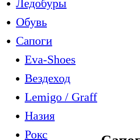
Ледобуры
Обувь
Сапоги
Eva-Shoes
Вездеход
Lemigo / Graff
Назия
Рокс