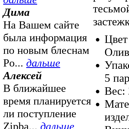
тесьмо
Дима
застежк
На Вашем сайте
была информация
Цвет
по новым блеснам
Олив
Po...
дальше
Упак
Алексей
5 па
В ближайшее
Вес: 
время планируется
Мате
ли поступление
изде
Zipba...
дальше