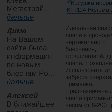
клева
Мегастрай...
дальше
Идеальная снас
Дима
ловли в проводк
На Вашем
вертикального
сайте была
блеснения,
информация
троллинговой, д
ловли. Позволяе
по новым
использовать дл
блеснам Po...
заброса сверхт
дальше
приманки.
Предназначена 
Алексей
ловли приманка
В ближайшее
весом от 8-200 