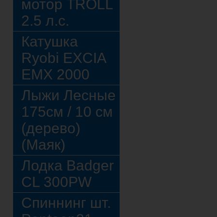
мотор TROLL
2.5 л.с.
Катушка
Ryobi EXCIA
EMX 2000
Лыжи Лесные
175см / 10 см
(дерево)
(Маяк)
Лодка Badger
CL 300PW
Спиннинг шт.