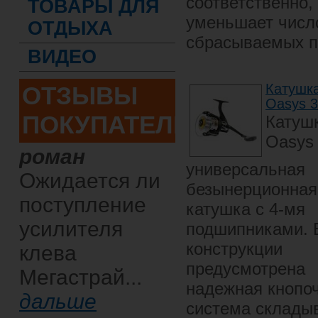
соответственно,
ТОВАРЫ ДЛЯ
уменьшает числ
ОТДЫХА
сбрасываемых п
ВИДЕО
Катушк
ОТЗЫВЫ
Oasys 
ПОКУПАТЕЛЕЙ
Катушк
Oasys 
роман
универсальная
Ожидается ли
безынерционная
поступление
катушка с 4-мя
усилителя
подшипниками. 
конструкции
клева
предусмотрена
Мегастрай...
надежная кнопо
дальше
система склады