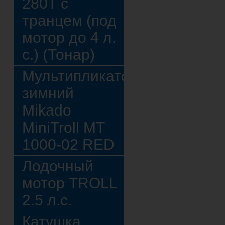
280Т с
транцем (под
мотор до 4 л.
с.) (Тонар)
Мультипликатор
зимний
Mikado
MiniTroll MT
1000-02 RED
Лодочный
мотор TROLL
2.5 л.с.
Катушка