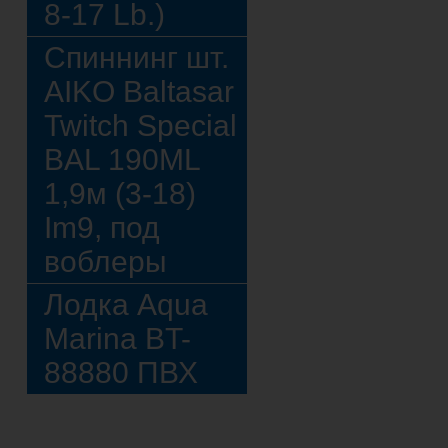
8-17 Lb.)
Спиннинг шт.
AIKO Baltasar
Twitch Special
BAL 190ML
1,9м (3-18)
Im9, под
воблеры
Лодка Aqua
Marina BT-
88880 ПВХ