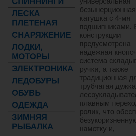
СПИННИНГИ
универсальная
безынерционная
ЛЕСКА
катушка с 4-мя
ПЛЕТЕНАЯ
подшипниками. 
СНАРЯЖЕНИЕ
конструкции
предусмотрена
ЛОДКИ,
надежная кнопо
МОТОРЫ
система склады
ЭЛЕКТРОНИКА
ручки, а также
традиционная дл
ЛЕДОБУРЫ
трубчатая дужка
ОБУВЬ
лесоукладывате
плавным перехо
ОДЕЖДА
ролик, что обес
ЗИМНЯЯ
безукоризненну
РЫБАЛКА
намотку и,