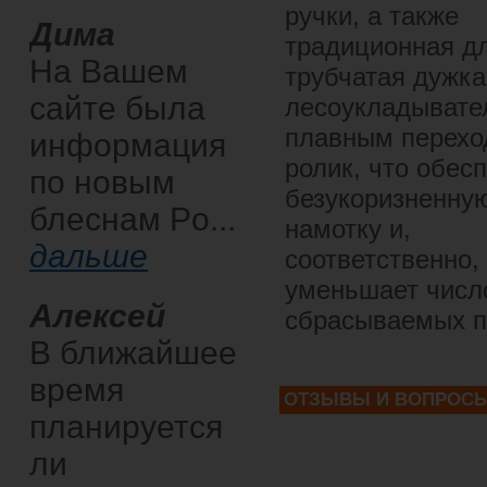
ручки, а также
Дима
традиционная дл
На Вашем
трубчатая дужка
сайте была
лесоукладывате
плавным перехо
информация
ролик, что обес
по новым
безукоризненну
блеснам Po...
намотку и,
дальше
соответственно,
уменьшает числ
Алексей
сбрасываемых п
В ближайшее
время
ОТЗЫВЫ И ВОПРОС
планируется
ли