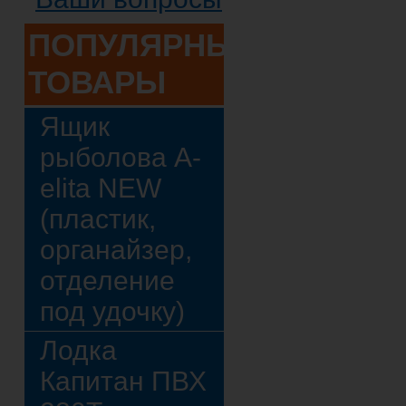
ПОПУЛЯРНЫЕ
ТОВАРЫ
Ящик
рыболова A-
elita NEW
(пластик,
органайзер,
отделение
под удочку)
Лодка
Капитан ПВХ