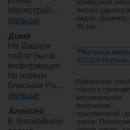
клева
оснащения зимн
Мегастрай...
летних удилищ 
видов. Диаметр
дальше
65 мм.
Дима
На Вашем
сайте была
информация
по новым
Идеальная снас
блеснам Po...
ловли в проводк
дальше
вертикального
блеснения,
Алексей
троллинговой, д
В ближайшее
ловли. Позволяе
использовать дл