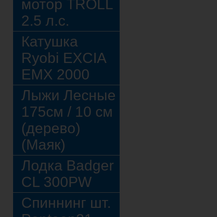
мотор TROLL
2.5 л.с.
Катушка
Ryobi EXCIA
EMX 2000
Лыжи Лесные
175см / 10 см
(дерево)
(Маяк)
Лодка Badger
CL 300PW
Спиннинг шт.