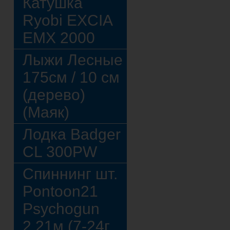
Катушка
Ryobi EXCIA
EMX 2000
Лыжи Лесные
175см / 10 см
(дерево)
(Маяк)
Лодка Badger
CL 300PW
Спиннинг шт.
Pontoon21
Psychogun
2,21м (7-24г,