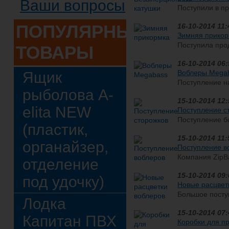
Ваши вопросы
Поступили в п
О производите
ПОПУЛЯРНЫЕ
расшифровывает
16-10-2014 11:
Зимняя прикор
Поступила про
ТОВАРЫ
"Убойная" О производителе:
разработала и запустила в пр
16-10-2014 06:
Воблеры Mega
Ящик
Поступление н
рыболова A-
Megabass. В 1987 году изве
имени Юки Ито придумал и с
15-10-2014 12:
elita NEW
Поступление с
Поступление б
(пластик,
торговой марки
Производитель 
15-10-2014 11:
органайзер,
на...
Поступление во
Компания ZipBa
отделение
рыболовный ры
компании нахо
15-10-2014 09:
под удочку)
основ...
Новые расцвет
Большое посту
Лодка
Pontoon21 в н
внимание, начи
15-10-2014 07:
Капитан ПВХ
добавляет...
Коробки для п