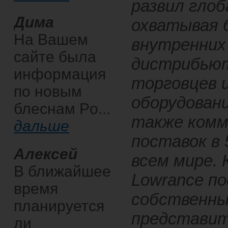
развил глоб
Дима
охватывая 
На Вашем
внутренних
сайте была
дистрибьют
информация
торговцев 
по новым
оборудовани
блеснам Po...
также комм
дальше
поставок в 
Алексей
всем мире. 
В ближайшее
Lowrance п
время
собственны
планируется
представит
ли