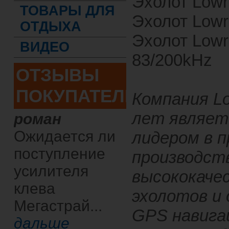
Эхолот Lowr
ТОВАРЫ ДЛЯ
Эхолот Lowr
ОТДЫХА
Эхолот Lowra
ВИДЕО
83/200kHz
ОТЗЫВЫ
ПОКУПАТЕЛЕЙ
Компания Lo
лет являет
роман
Ожидается ли
лидером в 
поступление
производст
усилителя
высококаче
клева
эхолотов и 
Мегастрай...
GPS навига
дальше