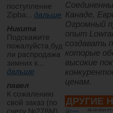
Соединенн
поступление
Канаде, Евр
Zipba...
дальше
Огромный п
Никита
опыт Lowra
Подскажите
создавать 
пожалуйста,будет
которые об
ли распродажа
высокие пок
зимних к...
дальше
конкуренто
ценам.
павел
К сожалению
ДРУГИЕ 
свой заказ (по
счету №278М)
28-10-2014 07: