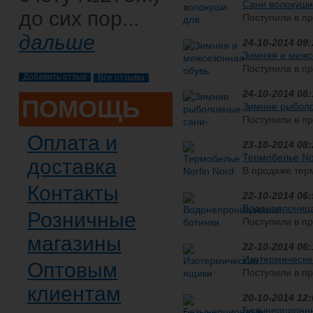
Cани волокуши
до сих пор...
Поступили в пр
Модель этих с
дальше
размерами - о
24-10-2014 09:
Могут ...
Зимняя и межсе
Поступила в п
Все отзывы
торговой марки
рыбалки Torvi
24-10-2014 08:
ПОМОЩЬ
потребителю ..
Зимние рыболо
Поступили в п
волокуши это о
Оплата и
рыболова. Сан
23-10-2014 08:
рыбалке,...
Термобелье Nor
доставка
В продаже терм
универсального
Контакты
высококачественного микроф
22-10-2014 06:
материал от...
Водонепроница
Розничные
Поступили в п
North Way. Во
магазины
"Рысь" модель 
22-10-2014 06:
Way ...
Изотермически
Оптовым
Поступили в п
(в сумке). Ящ
клиентам
переноса и хр
20-10-2014 12:
Безынерционны