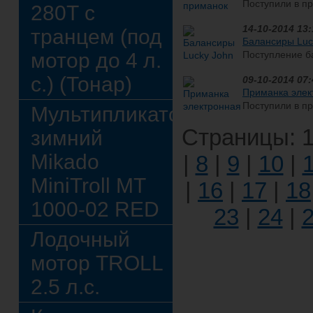
Поступили в п
280Т с
Cерия коробок
хранения разн
14-10-2014 13:
транцем (под
пластик...
Балансиры Luc
мотор до 4 л.
Поступление б
расцветок и ра
с.) (Тонар)
CLASSICСамая популярная м
09-10-2014 07:
Приманка элек
Поступили в п
Мультипликатор
"Фишмагнит-2"
Страницы: 1
модификация прибора с воз
зимний
зву...
Mikado
|
8
|
9
|
10
|
MiniTroll MT
|
16
|
17
|
18
1000-02 RED
23
|
24
|
Лодочный
мотор TROLL
2.5 л.с.