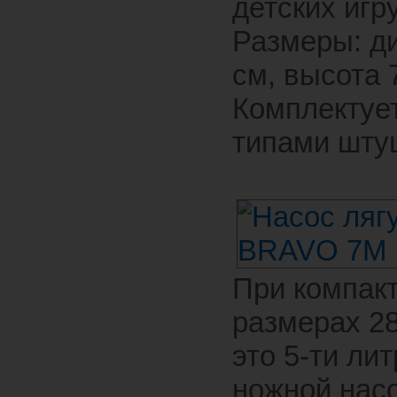
детских игр
Размеры: д
см, высота 
Комплектуе
типами шту
При компак
размерах 2
это 5-ти ли
ножной нас