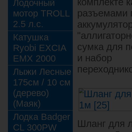
комплекте к
Лодочный
разъемами 
мотор TROLL
2.5 л.с.
аккумулято
"аллигаторн
Катушка
сумка для п
Ryobi EXCIA
и набор
EMX 2000
переходнико
Лыжи Лесные
175см / 10 см
(дерево)
(Маяк)
Лодка Badger
Шланг для 
CL 300PW