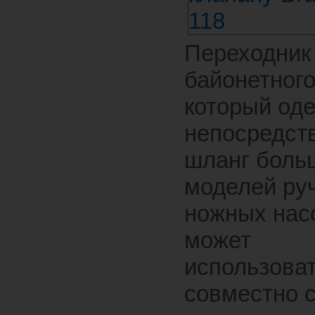
Переходник
байонетного
который од
непосредст
шланг боль
моделей ру
ножных насо
может
использова
совместно 