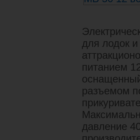
Электричес
для лодок и
аттракционо
питанием 12
оснащенны
разъемом п
прикуривате
Максималь
давление 4
производит