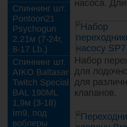
насоса. Дли
Спиннинг шт.
Pontoon21
Psychogun
2,21м (7-24г,
8-17 Lb.)
Набор пере
Спиннинг шт.
для лодочно
AIKO Baltasar
для различн
Twitch Special
клапанов.
BAL 190ML
1,9м (3-18)
Im9, под
воблеры