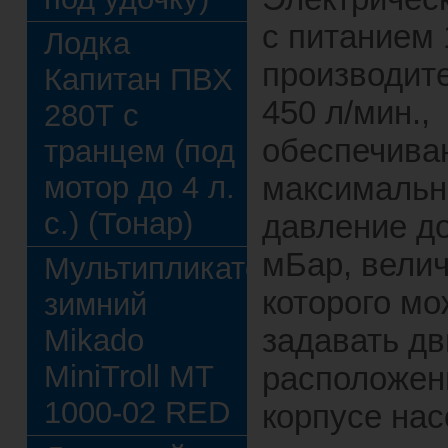
с питанием 
Лодка
производит
Капитан ПВХ
450 л/мин.,
280Т с
обеспечив
транцем (под
мотор до 4 л.
максимальн
с.) (Тонар)
давление д
мБар, вели
Мультипликатор
которого м
зимний
задавать дв
Mikado
MiniTroll MT
расположен
1000-02 RED
корпусе нас