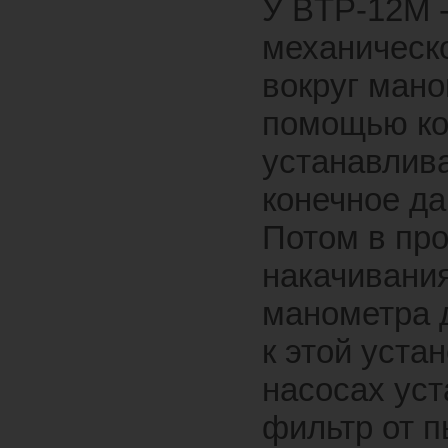
У ВTР-12М 
механическ
вокруг мано
помощью ко
устанавлив
конечное да
Потом в пр
накачивания
манометра 
к этой уста
насосах ус
фильтр от п