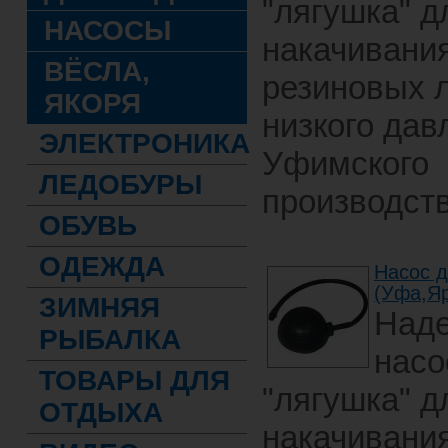
"лягушка" д
НАСОСЫ
накачивани
ВЁСЛА,
резиновых 
ЯКОРЯ
низкого дав
ЭЛЕКТРОНИКА
Уфимского
ЛЕДОБУРЫ
производств
ОБУВЬ
ОДЕЖДА
Насос д
(Уфа,Яр
ЗИМНЯЯ
Над
РЫБАЛКА
насо
ТОВАРЫ ДЛЯ
"лягушка" д
ОТДЫХА
накачивани