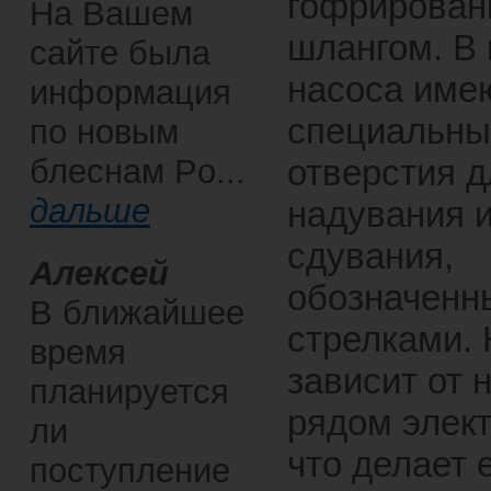
гофрирова
На Вашем
шлангом. В 
сайте была
насоса име
информация
специальны
по новым
блеснам Po...
отверстия д
дальше
надувания 
сдувания,
Алексей
обозначенн
В ближайшее
стрелками. 
время
зависит от 
планируется
рядом элект
ли
что делает 
поступление