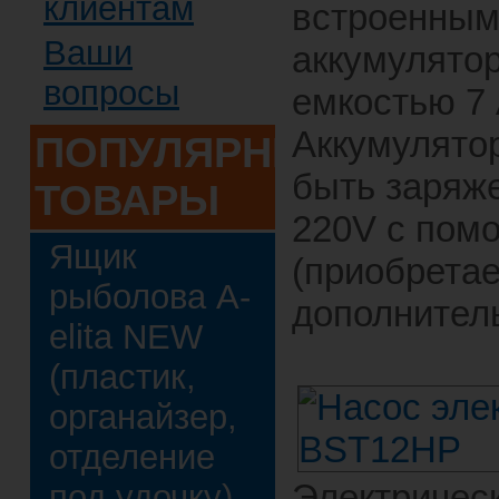
клиентам
встроенны
Ваши
аккумулято
вопросы
емкостью 7 
Аккумулято
ПОПУЛЯРНЫЕ
быть заряже
ТОВАРЫ
220V с пом
Ящик
(приобрета
рыболова A-
дополнитель
elita NEW
(пластик,
органайзер,
отделение
Электричес
под удочку)