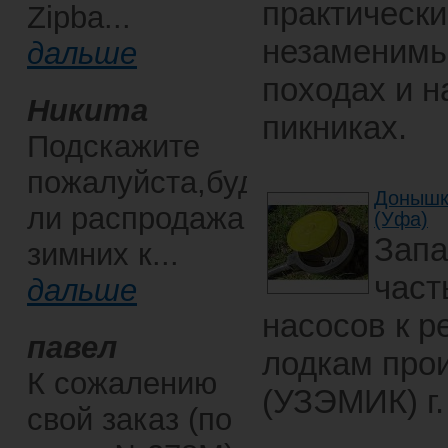
практически
Zipba...
незаменим
дальше
походах и н
Никита
пикниках.
Подскажите
пожалуйста,будет
Донышк
ли распродажа
(Уфа)
Запа
зимних к...
част
дальше
насосов к 
павел
лодкам про
К сожалению
(УЗЭМИК) г.
свой заказ (по