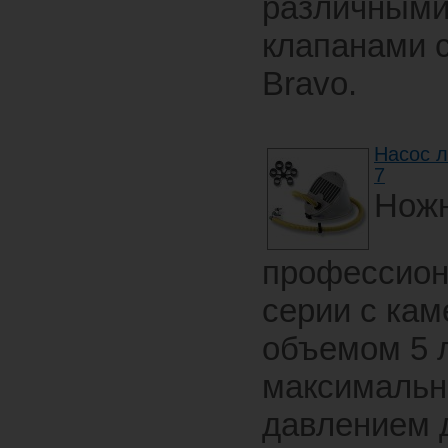
различным
клапанами 
Bravo.
Насос 
7
Ножн
профессион
серии с кам
объемом 5 
максималь
давлением 