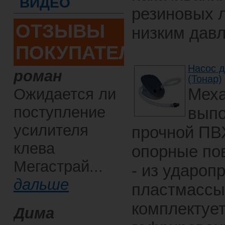
ВИДЕО
резиновых л
ОТЗЫВЫ
низким дав
ПОКУПАТЕЛЕЙ
Насос д
роман
(Тонар)
Меха
Ожидается ли
поступление
выпо
усилителя
прочной ПВХ
клева
опорные по
Мегастрай...
- из удароп
дальше
пластмассы
комплектуе
Дима