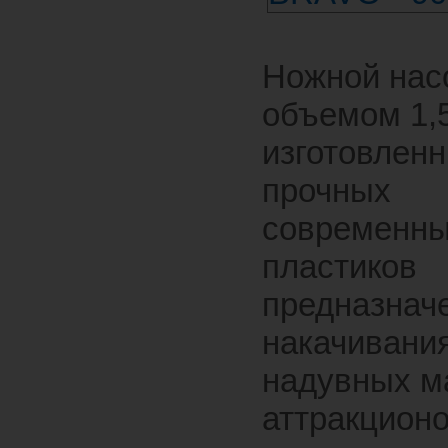
Ножной нас
объемом 1,
изготовленн
прочных
современн
пластиков
предназнач
накачивани
надувных м
аттракционо