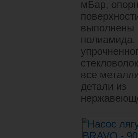
мБар, опор
поверхности
выполнены 
полиамида,
упрочненно
стекловолок
все металл
детали из
нержавеюще