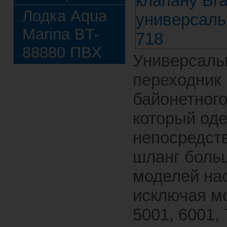
Лодка Aqua
Marina BT-
88880 ПВХ
Универсаль
переходник
байонетного
который од
непосредст
шланг боль
моделей на
исключая м
5001, 6001, 