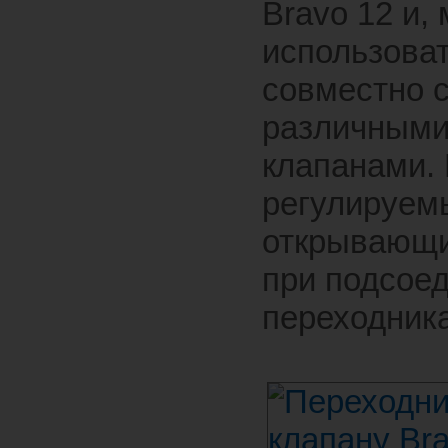
Bravo 12 и,
использова
совместно 
различным
клапанами.
регулируемы
открывающи
при подсое
переходника