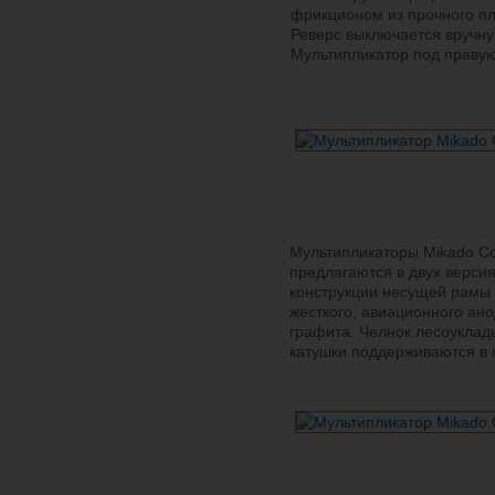
фрикционом из прочного п
Реверс выключается вручну
Мультипликатор под правую
Мультипликаторы Mikado C
предлагаются в двух верси
конструкции несущей рамы 
жесткого, авиационного ан
графита. Челнок лесоуклад
катушки поддерживаются в 