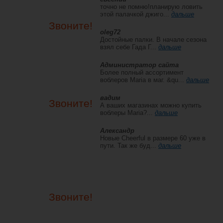
точно не помню!планирую ловить
этой палачкой джиго...
дальше
Звоните!
oleg72
Достойные палки. В начале сезона
взял себе Гада Г...
дальше
Администратор сайта
Более полный ассортимент
воблеров Maria в маг. &qu...
дальше
вадим
Звоните!
А ваших магазинах можно купить
воблеры Maria?...
дальше
Александр
Новые Cheerful в размере 60 уже в
пути. Так же буд...
дальше
Звоните!