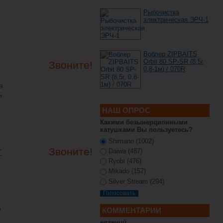
Рыбочистка
электрическая ЭРЧ-1
Воблер ZIPBAITS
Orbit 80 SP-SR (8,5г,
Звоните!
0,8-1м) / 070R
а
ь
НАШ ОПРОС
Какими безынерционными
катушками Вы пользуетесь?
Shimano (1002)
r
Звоните!
Daiwa (487)
Ryobi (476)
Mikado (157)
Silver Stream (294)
у
КОММЕНТАРИИ
евгений