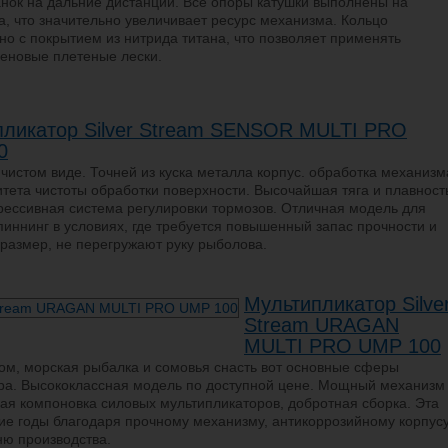
нок на дальние дистанции. Все опоры катушки выполнены на
а, что значительно увеличивает ресурс механизма. Кольцо
о с покрытием из нитрида титана, что позволяет применять
еновые плетеные лески.
пликатор Silver Stream SENSOR MULTI PRO
0
 чистом виде. Точней из куска металла корпус. обработка механизм
итета чистоты обработки поверхности. Высочайшая тяга и плавност
рессивная система регулировки тормозов. Отличная модель для
пиннинг в условиях, где требуется повышенный запас прочности и
 размер, не перегружают руку рыболова.
Мультипликатор Silve
Stream URAGAN
MULTI PRO UMP 100
гом, морская рыбалка и сомовья снасть вот основные сферы
ра. Высококлассная модель по доступной цене. Мощный механизм
кая компоновка силовых мультипликаторов, добротная сборка. Эта
ие годы благодаря прочному механизму, антикоррозийному корпус
ню производства.