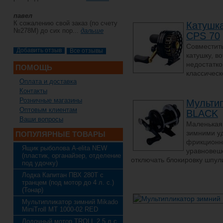
павел
К сожалению свой заказ (по счету
Катушк
№278М) до сих пор...
дальше
CPS 70
Совместит
Все отзывы
катушку, в
недостатко
ПОМОЩЬ
классическ
Оплата и доставка
Контакты
Розничные магазины
Мультип
Оптовым клиентам
BLACK
Ваши вопросы
Маленькая 
зимними у
ПОПУЛЯРНЫЕ ТОВАРЫ
фрикционн
Ящик рыболова A-elita NEW
уравновеше
(пластик, органайзер, отделение
отключать блокировку шпули
под удочку)
Лодка Капитан ПВХ 280Т с
транцем (под мотор до 4 л. с.)
(Тонар)
Мультипликатор зимний Mikado
MiniTroll MT 1000-02 RED
Лодочный мотор TROLL 2.5 л.с.