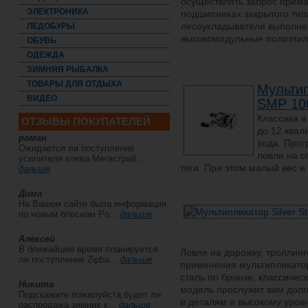
осуществлять заброс прима
ЭЛЕКТРОНИКА
подшипниках закрытого тип
лесоукладывателя выполнен
ЛЕДОБУРЫ
высокомодульные полиэтил
ОБУВЬ
ОДЕЖДА
ЗИМНЯЯ РЫБАЛКА
ТОВАРЫ ДЛЯ ОТДЫХА
Мульти
ВИДЕО
SMP 10
Классика в
ОТЗЫВЫ ПОКУПАТЕЛЕЙ
до 12 квал
роман
хода. Прог
Ожидается ли поступление
ловли на с
усилителя клева Мегастрай...
тяги. При этом малый вес и
дальше
Дима
На Вашем сайте была информация
по новым блеснам Po...
дальше
Алексей
В ближайшее время планируется
Ловля на дорожку, троллин
ли поступление Zipba...
дальше
применения мультипликато
сталь по бронзе, классичес
Никита
модель прослужит вам долг
Подскажите пожалуйста,будет ли
и деталям и высокому уров
распродажа зимних к...
дальше