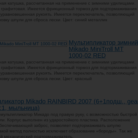
ная катушка, рассчитанная на применение с зимними удилищами.
я графитовая. Имеется фрикционный тормоз для подтормаживания
 уравновешенная рукоять. Имеется переключатель, позволяющий
ровку шпули для сброса лески. Цвет: синий металлик
Мультипликатор зимний
Mikado MiniTroll MT
1000-02 RED
ная катушка, рассчитанная на применение с зимними удилищами.
я графитовая. Имеется фрикционный тормоз для подтормаживания
 уравновешенная рукоять. Имеется переключатель, позволяющий
ровку шпули для сброса лески. Цвет: красный
ликатор Mikado RAINBIRD 2007 (6+1подш., gea
2:1, мыльница)
мультипликатор Микадо под правую руку, с возможностью быстрой
и. Корпус выполнен из ударостойкого пластика. Расположение
обеспечивающей заброс, позволяет подтормаживать шпулю
акой метод полностью исключает образование «бороды». Так же
й механический подтормаживатель.