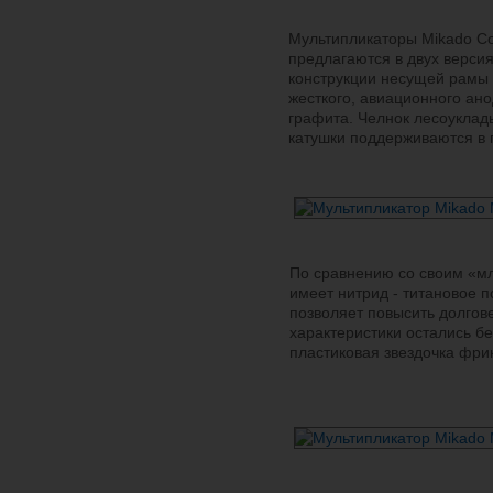
Мультипликаторы Mikado C
предлагаются в двух верси
конструкции несущей рамы 
жесткого, авиационного ан
графита. Челнок лесоуклад
катушки поддерживаются в 
По сравнению со своим «м
имеет нитрид - титановое 
позволяет повысить долгов
характеристики остались б
пластиковая звездочка фри