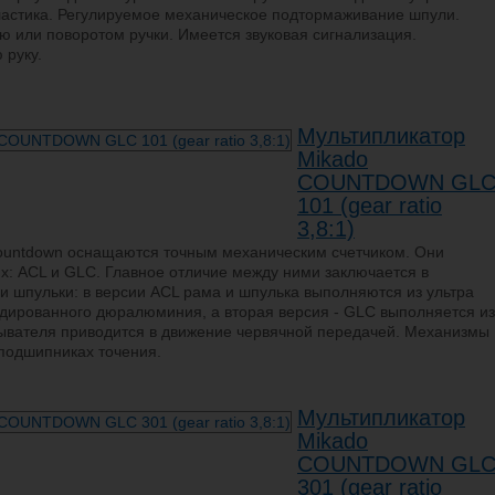
ластика. Регулируемое механическое подтормаживание шпули.
ю или поворотом ручки. Имеется звуковая сигнализация.
 руку.
Мультипликатор
Mikado
COUNTDOWN GL
101 (gear ratio
3,8:1)
ountdown оснащаются точным механическим счетчиком. Они
ях: ACL и GLC. Главное отличие между ними заключается в
и шпульки: в версии ACL рама и шпулька выполняются из ультра
одированного дюралюминия, а вторая версия - GLC выполняется из
ывателя приводится в движение червячной передачей. Механизмы
подшипниках точения.
Мультипликатор
Mikado
COUNTDOWN GL
301 (gear ratio