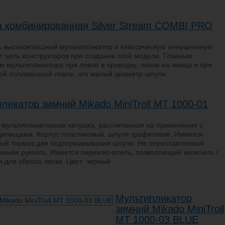
а комбинированная Silver Stream COMBI PRO
ь высококлассный мультипликатор и классическую инерционную
от цель конструкторов при создании этой модели. Главным
м мультипликатора при ловле в проводку, ловле на живца и при
ой поплавочной ловле, это малый диаметр шпули.
ликатор зимний Mikado MiniTroll MT 1000-01
мультипликаторная катушка, рассчитанная на применение с
дилищами. Корпус пластиковый, шпуля графитовая. Имеется
ый тормоз для подтормаживания шпули. Не переставляемая
нная рукоять. Имеется переключатель, позволяющий включать /
 для сброса лески. Цвет: черный
Мультипликатор
зимний Mikado MiniTroll
MT 1000-03 BLUE