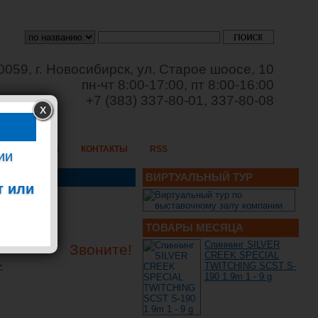
0059, г. Новосибирск, ул. Старое шоосе, 10
пн-чт 8:00-17:00, пт 8:00-16:00
+7 (383) 337-80-01, 337-80-08
X
ОПТОВИКАМ
КОНТАКТЫ
RSS
ии
ВИРТУАЛЬНЫЙ ТУР
т или
ТОВАРЫ МЕСЯЦА
Спиннинг SILVER
Звоните!
СREEK SPECIAL
-
TWITCHING SCST S-
190 1.9m 1 - 9 g