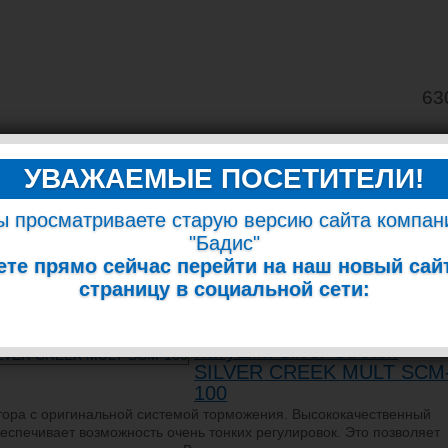
63
ей и сопутствующего снаряжения
УВАЖАЕМЫЕ ПОСЕТИТЕЛИ!
ОВАРЬ
ФОТОГАЛЕРЕЯ
СТАТЬИ
НОВОСТИ
КОРЗИНА
ы просматриваете старую версию сайта компан
"Бадис"
КИ
те прямо сейчас перейти на наш новый сай
ные
страницу в социальной сети:
Найдено:
40
товаров | Страниц:
2
| Сортировать по
названию
цене
Катушка Silver Stream
SILVER CREEK MULT SCM
100
тора с оригинальной системой торможения. Высококачественный
спечивает возможность очень тонких регулировок. Это позволяет