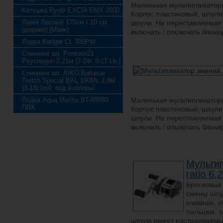
Маленькая мультипликатор
Катушка Ryobi EXCIA EMX 2000
Корпус пластиковый, шпул
Лыжи Лесные 175см / 10 см
шпули. Не переставляемая
(дерево) (Маяк)
включать / отключать блоки
Лодка Badger CL 300PW
Спиннинг шт. Pontoon21
Psychogun 2,21м (7-24г, 8-17 Lb.)
Спиннинг шт. AIKO Baltasar
Twitch Special BAL 190ML 1,9м
(3-18) Im9, под воблеры
Лодка Aqua Marina BT-88880
Маленькая мультипликатор
ПВХ
Корпус пластиковый, шпул
шпули. Не переставляемая
включать / отключать блоки
Мультип
ratio 6,
Бросковый 
смены шпул
клавиши, 
пальцем, т
шпуля имеет настраиваемы