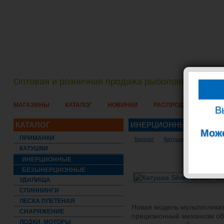
Оптовая и розничная продажа рыболовных снаст
МАГАЗИНЫ
КАТАЛОГ
НОВИНКИ
РАСПРОДАЖА
СЛ
В
КАТАЛОГ
ИНЕРЦИОННЫЕ. КАТУШ
Може
ПРИМАНКИ
Каталог
Катушки
Инерцион
КАТУШКИ
ИНЕРЦИОННЫЕ
БЕЗЫНЕРЦИОННЫЕ
УДИЛИЩА
СПИННИНГИ
ЛЕСКА ПЛЕТЕНАЯ
Новая модель мультиплика
СНАРЯЖЕНИЕ
прецизионный механизм обе
ЛОДКИ, МОТОРЫ