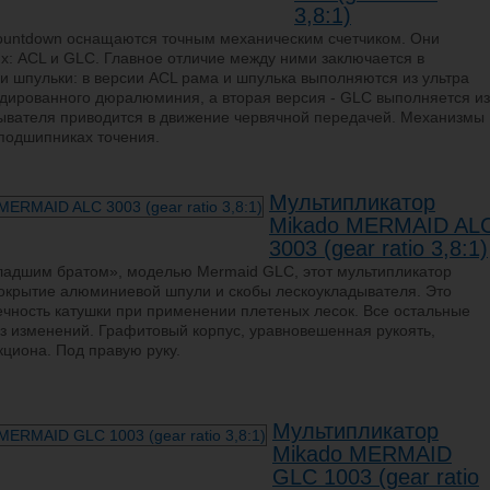
3,8:1)
ountdown оснащаются точным механическим счетчиком. Они
ях: ACL и GLC. Главное отличие между ними заключается в
и шпульки: в версии ACL рама и шпулька выполняются из ультра
одированного дюралюминия, а вторая версия - GLC выполняется из
ывателя приводится в движение червячной передачей. Механизмы
подшипниках точения.
Мультипликатор
Mikado MERMAID AL
3003 (gear ratio 3,8:1)
ладшим братом», моделью Mermaid GLC, этот мультипликатор
покрытие алюминиевой шпули и скобы лескоукладывателя. Это
ечность катушки при применении плетеных лесок. Все остальные
ез изменений. Графитовый корпус, уравновешенная рукоять,
кциона. Под правую руку.
Мультипликатор
Mikado MERMAID
GLC 1003 (gear ratio